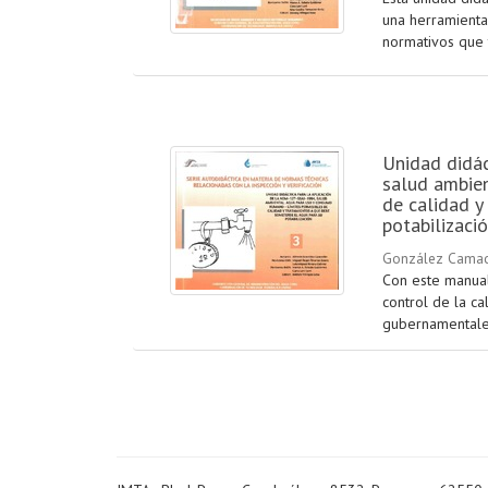
una herramienta
normativos que t
Unidad didá
salud ambien
de calidad y
potabilizaci
González Camac
Con este manual
control de la c
gubernamentales