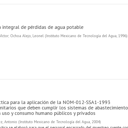
 integral de pérdidas de agua potable
Víctor
;
Ochoa Alejo, Leonel
(
Instituto Mexicano de Tecnología del Agua
,
1996
)
ctica para la aplicación de la NOM-012-SSA1-1993
anitarios que deben cumplir los sistemas de abastecimiento
a uso y consumo humano públicos y privados
z, Antonio
(
Instituto Mexicano de Tecnología del Agua
,
2004
)
áctica se elaboró para que el personal encargado del muestreo cuente co