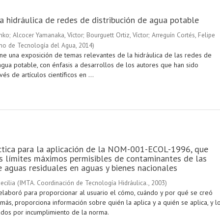
a hidráulica de redes de distribución de agua potable
chko
;
Alcocer Yamanaka, Víctor
;
Bourguett Ortiz, Víctor
;
Arreguín Cortés, Felipe
ano de Tecnología del Agua
,
2014
)
ene una exposición de temas relevantes de la hidráulica de las redes de
agua potable, con énfasis a desarrollos de los autores que han sido
és de artículos científicos en ...
ctica para la aplicación de la NOM-001-ECOL-1996, que
s límites máximos permisibles de contaminantes de las
 aguas residuales en aguas y bienes nacionales
ecilia
(
IMTA. Coordinación de Tecnología Hidráulica.
,
2003
)
elaboró para proporcionar al usuario el cómo, cuándo y por qué se creó
ás, proporciona información sobre quién la aplica y a quién se aplica, y l
dos por incumplimiento de la norma.