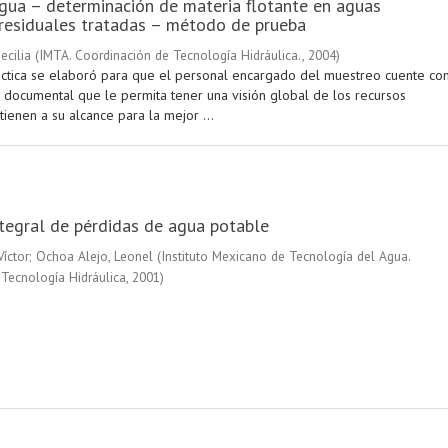
agua – determinación de materia flotante en aguas
 residuales tratadas – método de prueba
ecilia
(
IMTA. Coordinación de Tecnología Hidráulica.
,
2004
)
áctica se elaboró para que el personal encargado del muestreo cuente co
 documental que le permita tener una visión global de los recursos
ienen a su alcance para la mejor ...
tegral de pérdidas de agua potable
Víctor
;
Ochoa Alejo, Leonel
(
Instituto Mexicano de Tecnología del Agua.
Tecnología Hidráulica
,
2001
)