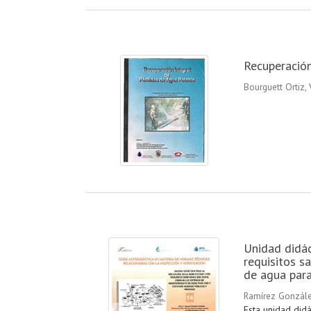
Recuperación
Bourguett Ortiz, 
Unidad didá
requisitos s
de agua par
Ramírez Gonzále
Esta unidad did