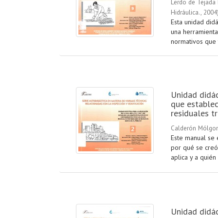
Lerdo de Tejada B
Hidráulica.
,
2004
Esta unidad did
una herramienta
normativos que t
Unidad didá
que establec
residuales t
Calderón Mólgor
Este manual se 
por qué se creó 
aplica y a quién 
Unidad didác