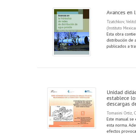
Avances en l
Tzatchkov, Velit
(
Instituto Mexic
Esta obra conti
distribución de 
publicados a trav
Unidad didá
establece lo
descargas de
Tomasini Ortiz, C
Este manual se 
esta norma. Adem
efectos provoca