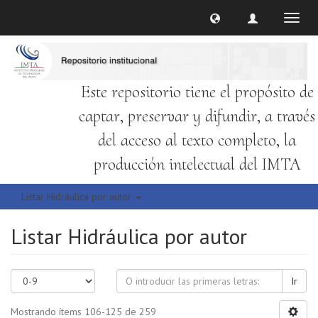
Cambi
naveg
Este repositorio tiene el propósito de
captar, preservar y difundir, a través
del acceso al texto completo, la
producción intelectual del IMTA
Listar Hidráulica por autor
Listar Hidráulica por autor
Ir
Mostrando ítems 106-125 de 259