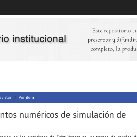
Este repositorio ti
preservar y difundir,
completo, la produ
evistas
Ver ítem
entos numéricos de simulación de
icación de las ecuaciones de Saint Venant en los tramos de canales d