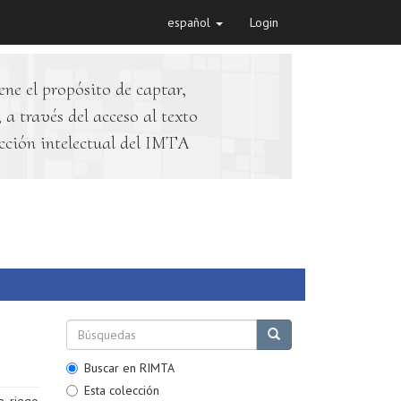
español
Login
ene el propósito de captar,
 a través del acceso al texto
cción intelectual del IMTA
Buscar en RIMTA
Esta colección
e riego