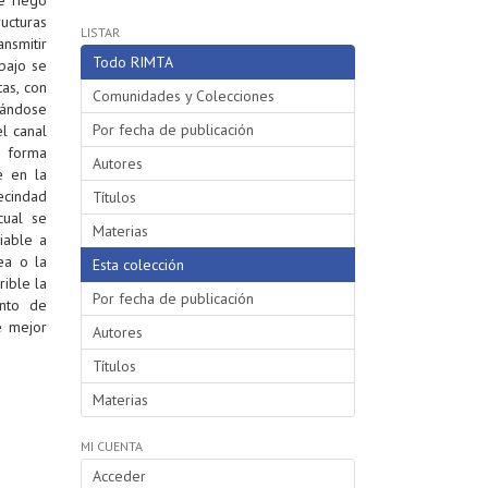
ructuras
LISTAR
nsmitir
Todo RIMTA
bajo se
as, con
Comunidades y Colecciones
zándose
Por fecha de publicación
el canal
e forma
Autores
e en la
vecindad
Títulos
cual se
Materias
iable a
ea o la
Esta colección
rible la
Por fecha de publicación
ento de
e mejor
Autores
Títulos
Materias
MI CUENTA
Acceder