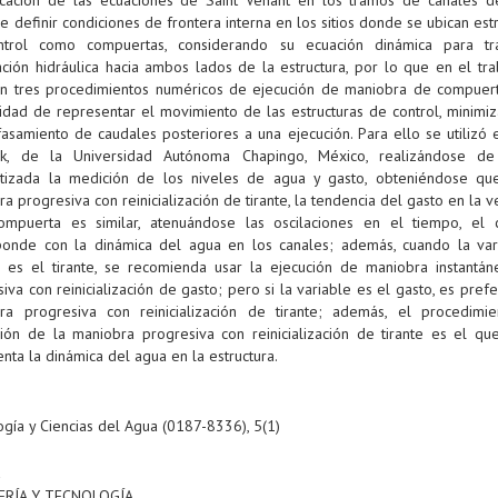
e definir condiciones de frontera interna en los sitios donde se ubican est
trol como compuertas, considerando su ecuación dinámica para tra
ación hidráulica hacia ambos lados de la estructura, por lo que en el tra
can tres procedimientos numéricos de ejecución de maniobra de compuert
alidad de representar el movimiento de las estructuras de control, minimi
asamiento de caudales posteriores a una ejecución. Para ello se utilizó 
k, de la Universidad Autónoma Chapingo, México, realizándose d
tizada la medición de los niveles de agua y gasto, obteniéndose qu
a progresiva con reinicialización de tirante, la tendencia del gasto en la 
ompuerta es similar, atenuándose las oscilaciones en el tiempo, el 
ponde con la dinámica del agua en los canales; además, cuando la var
r es el tirante, se recomienda usar la ejecución de maniobra instantán
iva con reinicialización de gasto; pero si la variable es el gasto, es prefe
ra progresiva con reinicialización de tirante; además, el procedimi
ción de la maniobra progresiva con reinicialización de tirante es el qu
nta la dinámica del agua en la estructura.
gía y Ciencias del Agua (0187-8336), 5(1)
a
ERÍA Y TECNOLOGÍA