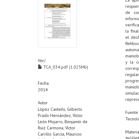
requier
de con
inform
verifi
la fin
el desf
Rehboc
automa
maniobr
Ver/
y la c
TCA_034.pdf (1.025Mb)
corres
regula
progres
Fecha
maniob
2014
simula
represe
Autor
López Canteñs, Gilberto
Fuente
Prado Hernández, Víctor
Tecnolo
León Mojarro, Benjamín de
Ruiz Carmona, Víctor
Materi
Carrillo García, Mauricio
INGENI