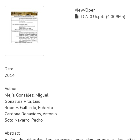
View/
Open
TCA_036.pdf (4.009Mb)
Date
2014
Author
Mejía González, Miguel
González Hita, Luis
Briones Gallardo, Roberto
Cardona Benavides, Antonio
Soto Navarro, Pedro
Abstract
A fin de dilucidar los procesos que dan origen a las altas