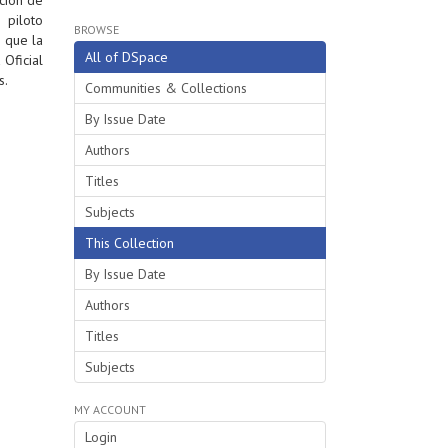
 piloto
BROWSE
 que la
All of DSpace
Oficial
s.
Communities & Collections
By Issue Date
Authors
Titles
Subjects
This Collection
By Issue Date
Authors
Titles
Subjects
MY ACCOUNT
Login