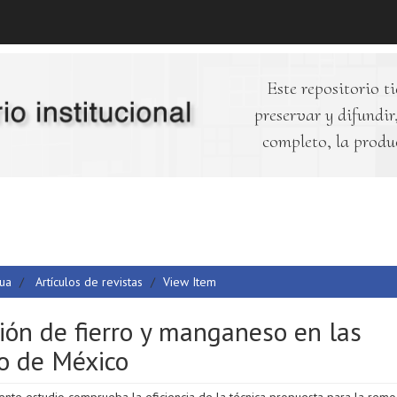
Este repositorio ti
preservar y difundir,
completo, la produ
gua
Artículos de revistas
View Item
ión de fierro y manganeso en las
o de México
ente estudio comprueba la eficiencia de la técnica propuesta para la rem