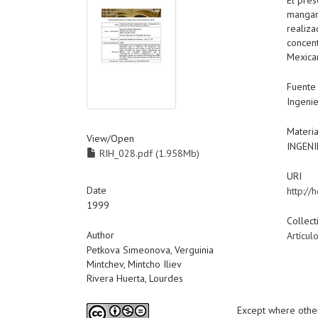
mangan
realiz
concen
Mexica
Fuente
Ingenie
Materi
View/
Open
INGENI
RIH_028.pdf (1.958Mb)
URI
Date
http:/
1999
Collect
Author
Artícul
Petkova Simeonova, Verguinia
Mintchev, Mintcho Iliev
Rivera Huerta, Lourdes
Except where otherw