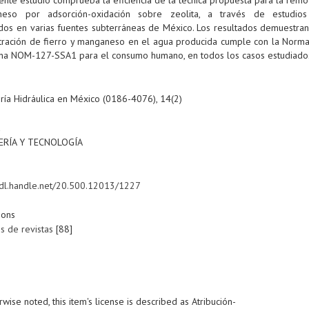
eso por adsorción-oxidación sobre zeolita, a través de estudios
ados en varias fuentes subterráneas de México. Los resultados demuestran
tración de fierro y manganeso en el agua producida cumple con la Norma 
na NOM-127-SSA1 para el consumo humano, en todos los casos estudiado
ría Hidráulica en México (0186-4076), 14(2)
a
ERÍA Y TECNOLOGÍA
/hdl.handle.net/20.500.12013/1227
ions
os de revistas
[88]
ise noted, this item's license is described as Atribución-