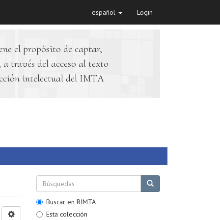
español
Login
ene el propósito de captar,
 a través del acceso al texto
cción intelectual del IMTA
Buscar en RIMTA
Esta colección