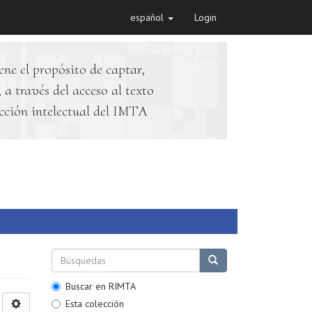
español
Login
ene el propósito de captar,
 a través del acceso al texto
cción intelectual del IMTA
Buscar en RIMTA
Esta colección