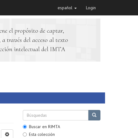
español
Login
ene el propósito de captar,
 a través del acceso al texto
cción intelectual del IMTA
Buscar en RIMTA
Esta colección