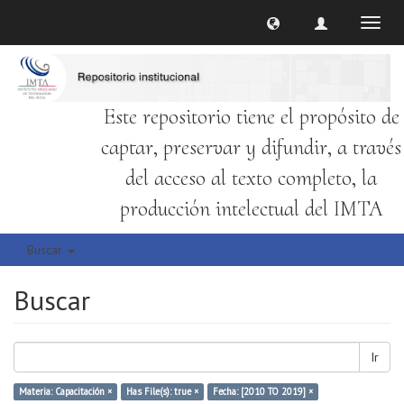
Cambi
naveg
Este repositorio tiene el propósito de
captar, preservar y difundir, a través
del acceso al texto completo, la
producción intelectual del IMTA
Buscar
Buscar
Ir
Materia: Capacitación ×
Has File(s): true ×
Fecha: [2010 TO 2019] ×