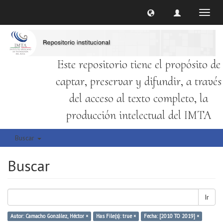
Cambi
naveg
Este repositorio tiene el propósito de
captar, preservar y difundir, a través
del acceso al texto completo, la
producción intelectual del IMTA
Buscar
Buscar
Ir
Autor: Camacho González, Héctor ×
Has File(s): true ×
Fecha: [2010 TO 2019] ×