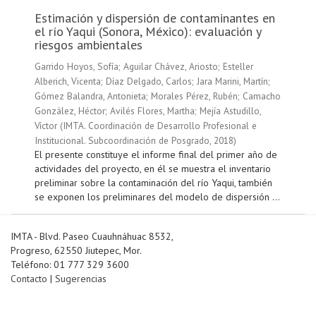
Estimación y dispersión de contaminantes en
el río Yaqui (Sonora, México): evaluación y
riesgos ambientales
Garrido Hoyos, Sofía
;
Aguilar Chávez, Ariosto
;
Esteller
Alberich, Vicenta
;
Díaz Delgado, Carlos
;
Jara Marini, Martín
;
Gómez Balandra, Antonieta
;
Morales Pérez, Rubén
;
Camacho
González, Héctor
;
Avilés Flores, Martha
;
Mejía Astudillo,
Víctor
(
IMTA. Coordinación de Desarrollo Profesional e
Institucional. Subcoordinación de Posgrado
,
2018
)
El presente constituye el informe final del primer año de
actividades del proyecto, en él se muestra el inventario
preliminar sobre la contaminación del río Yaqui, también
se exponen los preliminares del modelo de dispersión ...
IMTA - Blvd. Paseo Cuauhnáhuac 8532,
Progreso, 62550 Jiutepec, Mor.
Teléfono: 01 777 329 3600
Contacto
|
Sugerencias