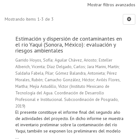
Mostrar filtros avanzados
Mostrando ítems 1-3 de 3
Estimación y dispersión de contaminantes en
el río Yaqui (Sonora, México): evaluación y
riesgos ambientales
Garrido Hoyos, Sofía
;
Aguilar Chávez, Ariosto
;
Esteller
Alberich, Vicenta
;
Díaz Delgado, Carlos
;
Jara Marini, Martín
;
Saldaña Fabela, Pilar
;
Gómez Balandra, Antonieta
;
Pérez
Morales, Rubén
;
Camacho González, Héctor
;
Avilés Flores,
Martha
;
Mejía Astudillo, Víctor
(
Instituto Mexicano de
Tecnología del Agua. Coordinación de Desarrollo
Profesional e Institucional. Subcoordinación de Posgrado
,
2019
)
El presente constituye el informe final del segundo año
de actividades del proyecto. En dicho informe se muestra
el inventario preliminar sobre la contaminación del río
Yaqui, también se exponen los preliminares del modelo
...