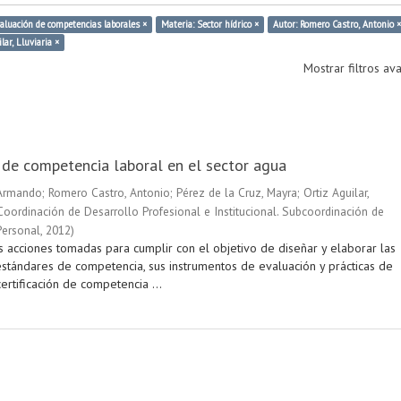
aluación de competencias laborales ×
Materia: Sector hídrico ×
Autor: Romero Castro, Antonio ×
lar, Lluviaria ×
Mostrar filtros a
n de competencia laboral en el sector agua
 Armando
;
Romero Castro, Antonio
;
Pérez de la Cruz, Mayra
;
Ortiz Aguilar,
Coordinación de Desarrollo Profesional e Institucional. Subcoordinación de
Personal
,
2012
)
s acciones tomadas para cumplir con el objetivo de diseñar y elaborar las
stándares de competencia, sus instrumentos de evaluación y prácticas de
ertificación de competencia ...