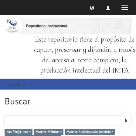
Cambi
naveg
Este repositorio tiene el propósito de
captar, preservar y difundir, a través
del acceso al texto completo, la
producción intelectual del IMTA
Buscar
Buscar
Ir
Has File(s): true ×
Materia: Métodos ×
Materia: Análisis costo-beneficio ×