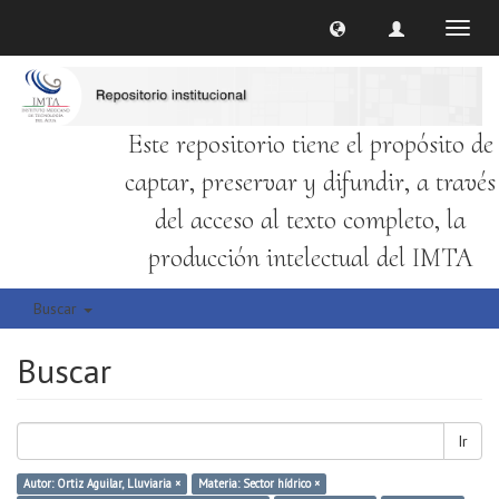
Cambi
naveg
Este repositorio tiene el propósito de
captar, preservar y difundir, a través
del acceso al texto completo, la
producción intelectual del IMTA
Buscar
Buscar
Ir
Autor: Ortiz Aguilar, Lluviaria ×
Materia: Sector hídrico ×