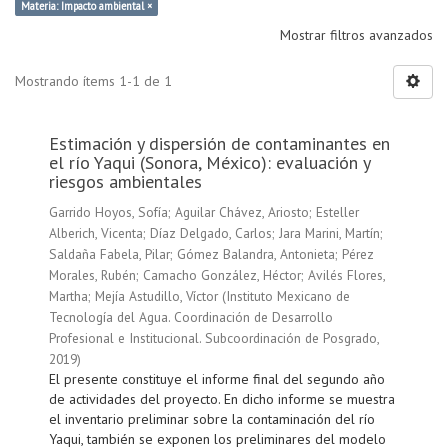
Materia: Impacto ambiental ×
Mostrar filtros avanzados
Mostrando ítems 1-1 de 1
Estimación y dispersión de contaminantes en
el río Yaqui (Sonora, México): evaluación y
riesgos ambientales
Garrido Hoyos, Sofía
;
Aguilar Chávez, Ariosto
;
Esteller
Alberich, Vicenta
;
Díaz Delgado, Carlos
;
Jara Marini, Martín
;
Saldaña Fabela, Pilar
;
Gómez Balandra, Antonieta
;
Pérez
Morales, Rubén
;
Camacho González, Héctor
;
Avilés Flores,
Martha
;
Mejía Astudillo, Víctor
(
Instituto Mexicano de
Tecnología del Agua. Coordinación de Desarrollo
Profesional e Institucional. Subcoordinación de Posgrado
,
2019
)
El presente constituye el informe final del segundo año
de actividades del proyecto. En dicho informe se muestra
el inventario preliminar sobre la contaminación del río
Yaqui, también se exponen los preliminares del modelo