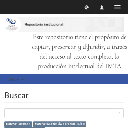
Cambi
naveg
Este repositorio tiene el propósito de
captar, preservar y difundir, a través
del acceso al texto completo, la
producción intelectual del IMTA
Buscar
Buscar
Ir
Materia: Cuencas ×
Materia: INGENIERÍA Y TECNOLOGÍA ×