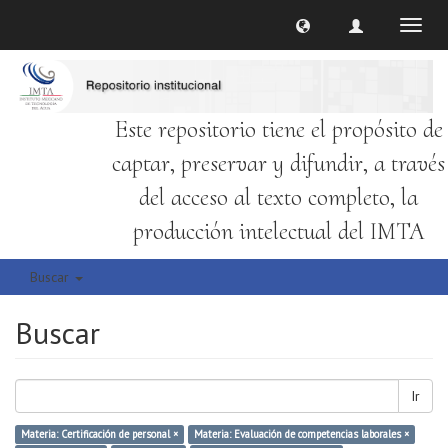
Cambi
naveg
Este repositorio tiene el propósito de
captar, preservar y difundir, a través
del acceso al texto completo, la
producción intelectual del IMTA
Buscar
Buscar
Ir
Materia: Certificación de personal ×
Materia: Evaluación de competencias laborales ×