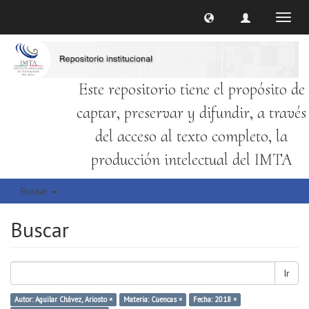
Cambi
naveg
Este repositorio tiene el propósito de
captar, preservar y difundir, a través
del acceso al texto completo, la
producción intelectual del IMTA
Buscar
Buscar
Ir
Autor: Aguilar Chávez, Ariosto ×
Materia: Cuencas ×
Fecha: 2018 ×