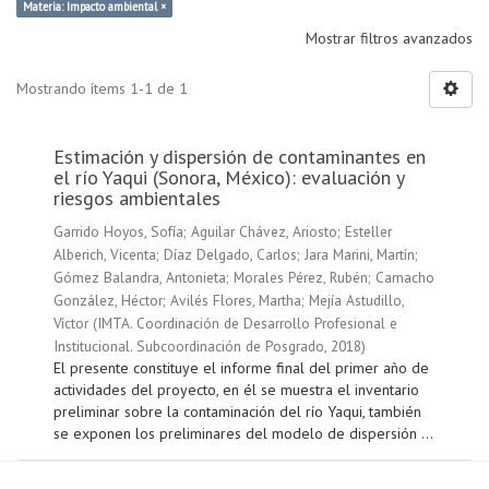
Materia: Impacto ambiental ×
Mostrar filtros avanzados
Mostrando ítems 1-1 de 1
Estimación y dispersión de contaminantes en
el río Yaqui (Sonora, México): evaluación y
riesgos ambientales
Garrido Hoyos, Sofía
;
Aguilar Chávez, Ariosto
;
Esteller
Alberich, Vicenta
;
Díaz Delgado, Carlos
;
Jara Marini, Martín
;
Gómez Balandra, Antonieta
;
Morales Pérez, Rubén
;
Camacho
González, Héctor
;
Avilés Flores, Martha
;
Mejía Astudillo,
Víctor
(
IMTA. Coordinación de Desarrollo Profesional e
Institucional. Subcoordinación de Posgrado
,
2018
)
El presente constituye el informe final del primer año de
actividades del proyecto, en él se muestra el inventario
preliminar sobre la contaminación del río Yaqui, también
se exponen los preliminares del modelo de dispersión ...