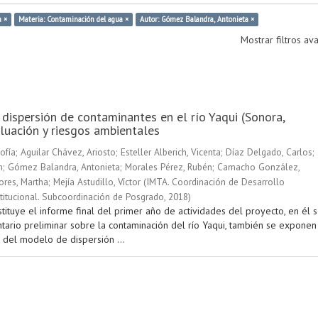
a ×
Materia: Contaminación del agua ×
Autor: Gómez Balandra, Antonieta ×
Mostrar filtros a
 dispersión de contaminantes en el río Yaqui (Sonora,
luación y riesgos ambientales
ofía
;
Aguilar Chávez, Ariosto
;
Esteller Alberich, Vicenta
;
Díaz Delgado, Carlos
;
n
;
Gómez Balandra, Antonieta
;
Morales Pérez, Rubén
;
Camacho González,
ores, Martha
;
Mejía Astudillo, Víctor
(
IMTA. Coordinación de Desarrollo
stitucional. Subcoordinación de Posgrado
,
2018
)
tituye el informe final del primer año de actividades del proyecto, en él 
ntario preliminar sobre la contaminación del río Yaqui, también se exponen
 del modelo de dispersión ...