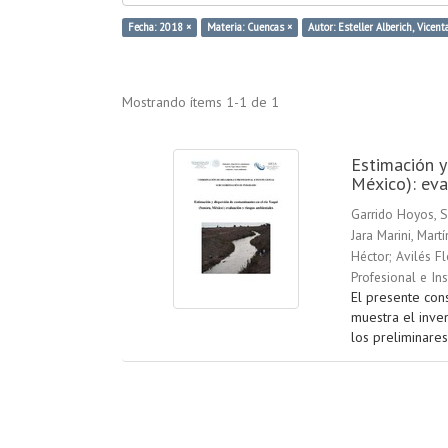
Fecha: 2018 ×
Materia: Cuencas ×
Autor: Esteller Alberich, Vicent
Mostrando ítems 1-1 de 1
Estimación y
México): eva
Garrido Hoyos, S
Jara Marini, Martí
Héctor
;
Avilés Fl
Profesional e In
El presente cons
muestra el inve
los preliminares