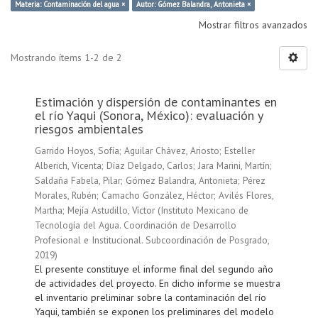
Materia: Contaminación del agua ×
Autor: Gómez Balandra, Antonieta ×
Mostrar filtros avanzados
Mostrando ítems 1-2 de 2
Estimación y dispersión de contaminantes en
el río Yaqui (Sonora, México): evaluación y
riesgos ambientales
Garrido Hoyos, Sofía
;
Aguilar Chávez, Ariosto
;
Esteller
Alberich, Vicenta
;
Díaz Delgado, Carlos
;
Jara Marini, Martín
;
Saldaña Fabela, Pilar
;
Gómez Balandra, Antonieta
;
Pérez
Morales, Rubén
;
Camacho González, Héctor
;
Avilés Flores,
Martha
;
Mejía Astudillo, Víctor
(
Instituto Mexicano de
Tecnología del Agua. Coordinación de Desarrollo
Profesional e Institucional. Subcoordinación de Posgrado
,
2019
)
El presente constituye el informe final del segundo año
de actividades del proyecto. En dicho informe se muestra
el inventario preliminar sobre la contaminación del río
Yaqui, también se exponen los preliminares del modelo