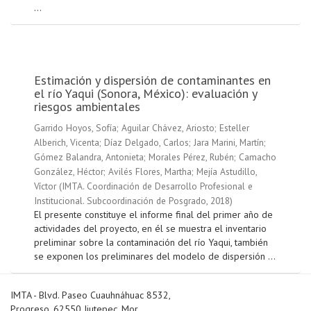
...
Estimación y dispersión de contaminantes en
el río Yaqui (Sonora, México): evaluación y
riesgos ambientales
Garrido Hoyos, Sofía
;
Aguilar Chávez, Ariosto
;
Esteller
Alberich, Vicenta
;
Díaz Delgado, Carlos
;
Jara Marini, Martín
;
Gómez Balandra, Antonieta
;
Morales Pérez, Rubén
;
Camacho
González, Héctor
;
Avilés Flores, Martha
;
Mejía Astudillo,
Víctor
(
IMTA. Coordinación de Desarrollo Profesional e
Institucional. Subcoordinación de Posgrado
,
2018
)
El presente constituye el informe final del primer año de
actividades del proyecto, en él se muestra el inventario
preliminar sobre la contaminación del río Yaqui, también
se exponen los preliminares del modelo de dispersión ...
IMTA - Blvd. Paseo Cuauhnáhuac 8532,
Progreso, 62550 Jiutepec, Mor.