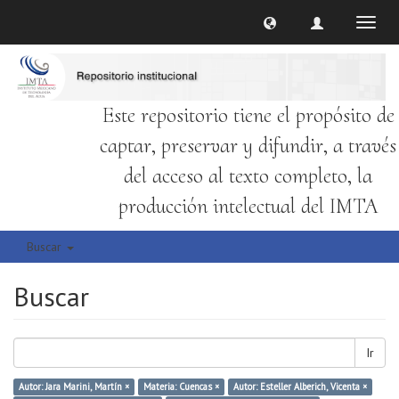
Cambi
naveg
Este repositorio tiene el propósito de
captar, preservar y difundir, a través
del acceso al texto completo, la
producción intelectual del IMTA
Buscar
Buscar
Ir
Autor: Jara Marini, Martín ×
Materia: Cuencas ×
Autor: Esteller Alberich, Vicenta ×