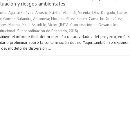
luación y riesgos ambientales
ofía
;
Aguilar Chávez, Ariosto
;
Esteller Alberich, Vicenta
;
Díaz Delgado, Carlos
;
n
;
Gómez Balandra, Antonieta
;
Morales Pérez, Rubén
;
Camacho González,
ores, Martha
;
Mejía Astudillo, Víctor
(
IMTA. Coordinación de Desarrollo
stitucional. Subcoordinación de Posgrado
,
2018
)
tituye el informe final del primer año de actividades del proyecto, en él 
ntario preliminar sobre la contaminación del río Yaqui, también se exponen
 del modelo de dispersión ...