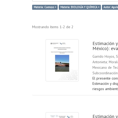
Materia: Cuencas ×
Materia: BIOLOGÍA Y QUÍMICA ×
Autor: Aguil
Mostrando ítems 1-2 de 2
Estimación y
México): eva
Garrido Hoyos, S
Antonieta
;
Moral
Mexicano de Tecn
Subcoordinación
El presente con
Estimación y dis
riesgos ambienta
Estimación y