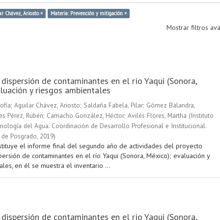
ar Chávez, Ariosto ×
Materia: Prevención y mitigación ×
Mostrar filtros a
 dispersión de contaminantes en el río Yaqui (Sonora,
luación y riesgos ambientales
ofía
;
Aguilar Chávez, Ariosto
;
Saldaña Fabela, Pilar
;
Gómez Balandra,
es Pérez, Rubén
;
Camacho González, Héctor
;
Avilés Flores, Martha
(
Instituto
ología del Agua. Coordinación de Desarrollo Profesional e Institucional.
 de Posgrado
,
2019
)
stituye el informe final del segundo año de actividades del proyecto
persión de contaminantes en el río Yaqui (Sonora, México); evaluación y
les, en él se muestra el inventario ...
 dispersión de contaminantes en el río Yaqui (Sonora,