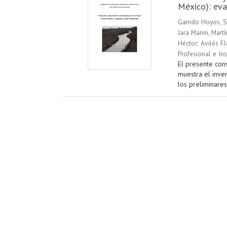
México): eva
Garrido Hoyos, S
Jara Marini, Martí
Héctor
;
Avilés Fl
Profesional e In
El presente cons
muestra el inve
los preliminares