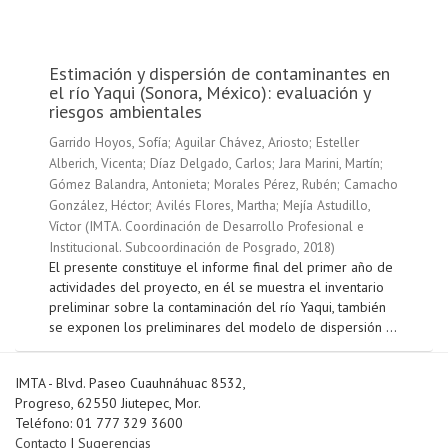
Estimación y dispersión de contaminantes en
el río Yaqui (Sonora, México): evaluación y
riesgos ambientales
Garrido Hoyos, Sofía
;
Aguilar Chávez, Ariosto
;
Esteller
Alberich, Vicenta
;
Díaz Delgado, Carlos
;
Jara Marini, Martín
;
Gómez Balandra, Antonieta
;
Morales Pérez, Rubén
;
Camacho
González, Héctor
;
Avilés Flores, Martha
;
Mejía Astudillo,
Víctor
(
IMTA. Coordinación de Desarrollo Profesional e
Institucional. Subcoordinación de Posgrado
,
2018
)
El presente constituye el informe final del primer año de
actividades del proyecto, en él se muestra el inventario
preliminar sobre la contaminación del río Yaqui, también
se exponen los preliminares del modelo de dispersión ...
IMTA - Blvd. Paseo Cuauhnáhuac 8532,
Progreso, 62550 Jiutepec, Mor.
Teléfono: 01 777 329 3600
Contacto
|
Sugerencias