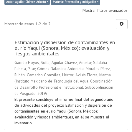
Autor: Aguilar Chávez, Ariosto ×
Materia: Prevención y mitigación ×
Mostrar filtros avanzados
Mostrando ítems 1-2 de 2
Estimación y dispersión de contaminantes en
el río Yaqui (Sonora, México): evaluación y
riesgos ambientales
Garrido Hoyos, Sofía
;
Aguilar Chávez, Ariosto
;
Saldaña
Fabela, Pilar
;
Gómez Balandra, Antonieta
;
Morales Pérez,
Rubén
;
Camacho González, Héctor
;
Avilés Flores, Martha
(
Instituto Mexicano de Tecnología del Agua. Coordinación
de Desarrollo Profesional e Institucional. Subcoordinación
de Posgrado
,
2019
)
El presente constituye el informe final del segundo año
de actividades del proyecto Estimación y dispersión de
contaminantes en el río Yaqui (Sonora, México);
evaluación y riesgos ambientales, en él se muestra el
inventario ...