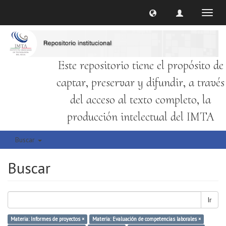
Cambi
naveg
Este repositorio tiene el propósito de
captar, preservar y difundir, a través
del acceso al texto completo, la
producción intelectual del IMTA
Buscar
Buscar
Ir
Materia: Informes de proyectos ×
Materia: Evaluación de competencias laborales ×