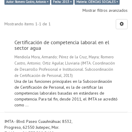
Autor: Romero Castro, Antonio ×
Fecha: 2013 ×
Materia: CIENCIAS SOCIALES ×
Mostrar filtros avanzados
Mostrando ítems 1-1 de 1
Certificación de competencia laboral en el
sector agua
Mendiola Mora, Armando
;
Pérez de la Cruz, Mayra
;
Romero
Castro, Antonio
;
Ortiz Aguilar, Lluviaria
(
IMTA. Coordinación
de Desarrollo Profesional e Institucional. Subcoordinación
de Certificación de Personal
,
2013
)
Una de las funciones principales en la Subcoordinación
de Certificación de Personal, es la de certificar las
competencias laborales basadas en estándares de
competencia. Para tal fin, desde 2011, el IMTA se acreditó
como ...
IMTA - Blvd. Paseo Cuauhnáhuac 8532,
Progreso, 62550 Jiutepec, Mor.