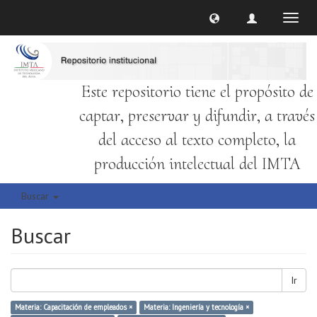
Cambi
naveg
Este repositorio tiene el propósito de
captar, preservar y difundir, a través
del acceso al texto completo, la
producción intelectual del IMTA
Buscar
Buscar
Ir
Materia: Capacitación de empleados ×
Materia: Ingeniería y tecnología ×