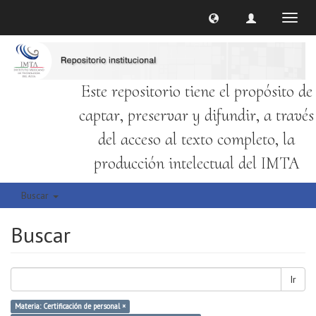
Cambi
naveg
Este repositorio tiene el propósito de
captar, preservar y difundir, a través
del acceso al texto completo, la
producción intelectual del IMTA
Buscar
Buscar
Ir
Materia: Certificación de personal ×