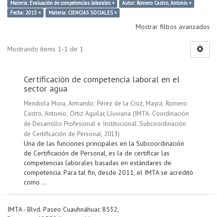
Materia: Evaluación de competencias laborales ×
Autor: Romero Castro, Antonio ×
Fecha: 2013 ×
Materia: CIENCIAS SOCIALES ×
Mostrar filtros avanzados
Mostrando ítems 1-1 de 1
Certificación de competencia laboral en el
sector agua
Mendiola Mora, Armando
;
Pérez de la Cruz, Mayra
;
Romero
Castro, Antonio
;
Ortiz Aguilar, Lluviaria
(
IMTA. Coordinación
de Desarrollo Profesional e Institucional. Subcoordinación
de Certificación de Personal
,
2013
)
Una de las funciones principales en la Subcoordinación
de Certificación de Personal, es la de certificar las
competencias laborales basadas en estándares de
competencia. Para tal fin, desde 2011, el IMTA se acreditó
como ...
IMTA - Blvd. Paseo Cuauhnáhuac 8532,