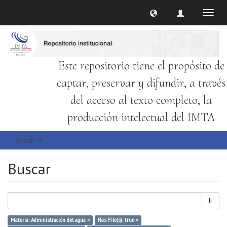
Cambi
naveg
Este repositorio tiene el propósito de
captar, preservar y difundir, a través
del acceso al texto completo, la
producción intelectual del IMTA
Buscar
Buscar
Ir
Materia: Administración del agua ×
Has File(s): true ×