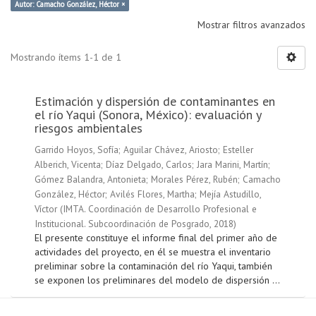
Autor: Camacho González, Héctor ×
Mostrar filtros avanzados
Mostrando ítems 1-1 de 1
Estimación y dispersión de contaminantes en
el río Yaqui (Sonora, México): evaluación y
riesgos ambientales
Garrido Hoyos, Sofía
;
Aguilar Chávez, Ariosto
;
Esteller
Alberich, Vicenta
;
Díaz Delgado, Carlos
;
Jara Marini, Martín
;
Gómez Balandra, Antonieta
;
Morales Pérez, Rubén
;
Camacho
González, Héctor
;
Avilés Flores, Martha
;
Mejía Astudillo,
Víctor
(
IMTA. Coordinación de Desarrollo Profesional e
Institucional. Subcoordinación de Posgrado
,
2018
)
El presente constituye el informe final del primer año de
actividades del proyecto, en él se muestra el inventario
preliminar sobre la contaminación del río Yaqui, también
se exponen los preliminares del modelo de dispersión ...