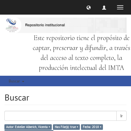
Cambi
naveg
Este repositorio tiene el propósito de
captar, preservar y difundir, a través
del acceso al texto completo, la
producción intelectual del IMTA
Buscar
Buscar
Ir
Autor: Esteller Alberich, Vicenta ×
Has File(s): true ×
Fecha: 2018 ×