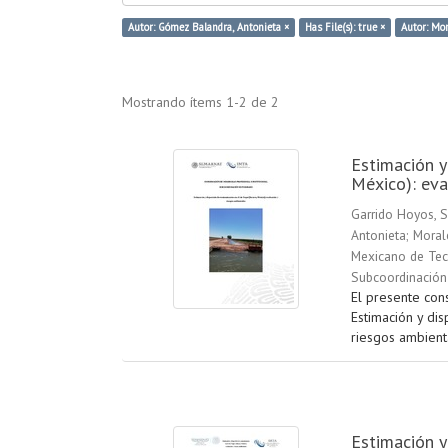
Autor: Gómez Balandra, Antonieta ×
Has File(s): true ×
Autor: Mor
Mostrando ítems 1-2 de 2
Estimación y
México): eva
Garrido Hoyos, S
Antonieta
;
Moral
Mexicano de Tecn
Subcoordinación
El presente con
Estimación y dis
riesgos ambienta
Estimación y