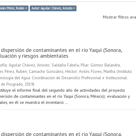
ales Pérez, Rubén ×
Autor: Aguilar Chávez, Ariosto ×
Mostrar filtros a
 dispersión de contaminantes en el río Yaqui (Sonora,
luación y riesgos ambientales
ofía
;
Aguilar Chávez, Ariosto
;
Saldaña Fabela, Pilar
;
Gómez Balandra,
es Pérez, Rubén
;
Camacho González, Héctor
;
Avilés Flores, Martha
(
Instituto
ología del Agua. Coordinación de Desarrollo Profesional e Institucional.
 de Posgrado
,
2019
)
stituye el informe final del segundo año de actividades del proyecto
persión de contaminantes en el río Yaqui (Sonora, México); evaluación y
les, en él se muestra el inventario ...
 dispersión de contaminantes en el río Yaqui (Sonora,