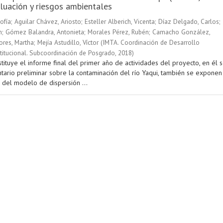
luación y riesgos ambientales
ofía
;
Aguilar Chávez, Ariosto
;
Esteller Alberich, Vicenta
;
Díaz Delgado, Carlos
;
n
;
Gómez Balandra, Antonieta
;
Morales Pérez, Rubén
;
Camacho González,
ores, Martha
;
Mejía Astudillo, Víctor
(
IMTA. Coordinación de Desarrollo
stitucional. Subcoordinación de Posgrado
,
2018
)
tituye el informe final del primer año de actividades del proyecto, en él 
ntario preliminar sobre la contaminación del río Yaqui, también se exponen
 del modelo de dispersión ...