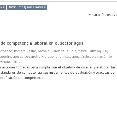
12 ×
Autor: Ortiz Aguilar, Lluviaria ×
Mostrar filtros a
n de competencia laboral en el sector agua
 Armando
;
Romero Castro, Antonio
;
Pérez de la Cruz, Mayra
;
Ortiz Aguilar,
Coordinación de Desarrollo Profesional e Institucional. Subcoordinación de
Personal
,
2012
)
s acciones tomadas para cumplir con el objetivo de diseñar y elaborar las
stándares de competencia, sus instrumentos de evaluación y prácticas de
ertificación de competencia ...