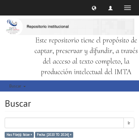
Cambi
naveg
Este repositorio tiene el propósito de
captar, preservar y difundir, a través
del acceso al texto completo, la
producción intelectual del IMTA
Buscar
Buscar
Ir
Has File(s): false ×
Fecha: [2020 TO 2024] ×