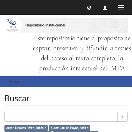
Cambi
naveg
Este repositorio tiene el propósito de
captar, preservar y difundir, a través
del acceso al texto completo, la
producción intelectual del IMTA
Buscar
Buscar
Ir
Autor: Morales Pérez, Rubén ×
Autor: Garrido Hoyos, Sofía ×