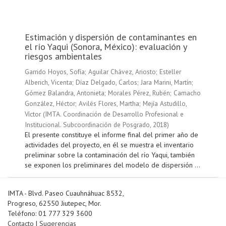
Estimación y dispersión de contaminantes en
el río Yaqui (Sonora, México): evaluación y
riesgos ambientales
Garrido Hoyos, Sofía
;
Aguilar Chávez, Ariosto
;
Esteller
Alberich, Vicenta
;
Díaz Delgado, Carlos
;
Jara Marini, Martín
;
Gómez Balandra, Antonieta
;
Morales Pérez, Rubén
;
Camacho
González, Héctor
;
Avilés Flores, Martha
;
Mejía Astudillo,
Víctor
(
IMTA. Coordinación de Desarrollo Profesional e
Institucional. Subcoordinación de Posgrado
,
2018
)
El presente constituye el informe final del primer año de
actividades del proyecto, en él se muestra el inventario
preliminar sobre la contaminación del río Yaqui, también
se exponen los preliminares del modelo de dispersión ...
IMTA - Blvd. Paseo Cuauhnáhuac 8532,
Progreso, 62550 Jiutepec, Mor.
Teléfono: 01 777 329 3600
Contacto
|
Sugerencias