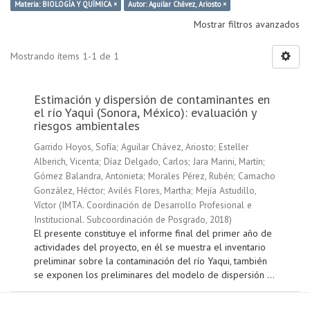
Materia: BIOLOGÍA Y QUÍMICA ×
Autor: Aguilar Chávez, Ariosto ×
Mostrar filtros avanzados
Mostrando ítems 1-1 de 1
Estimación y dispersión de contaminantes en
el río Yaqui (Sonora, México): evaluación y
riesgos ambientales
Garrido Hoyos, Sofía
;
Aguilar Chávez, Ariosto
;
Esteller
Alberich, Vicenta
;
Díaz Delgado, Carlos
;
Jara Marini, Martín
;
Gómez Balandra, Antonieta
;
Morales Pérez, Rubén
;
Camacho
González, Héctor
;
Avilés Flores, Martha
;
Mejía Astudillo,
Víctor
(
IMTA. Coordinación de Desarrollo Profesional e
Institucional. Subcoordinación de Posgrado
,
2018
)
El presente constituye el informe final del primer año de
actividades del proyecto, en él se muestra el inventario
preliminar sobre la contaminación del río Yaqui, también
se exponen los preliminares del modelo de dispersión ...