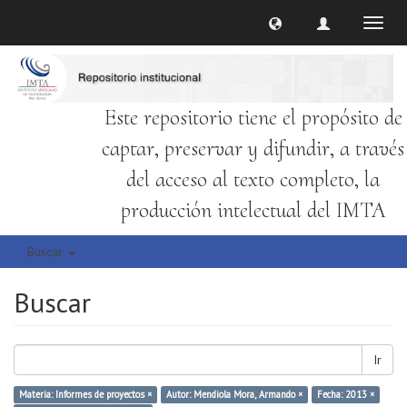
Cambi
naveg
Este repositorio tiene el propósito de
captar, preservar y difundir, a través
del acceso al texto completo, la
producción intelectual del IMTA
Buscar
Buscar
Ir
Materia: Informes de proyectos ×
Autor: Mendiola Mora, Armando ×
Fecha: 2013 ×