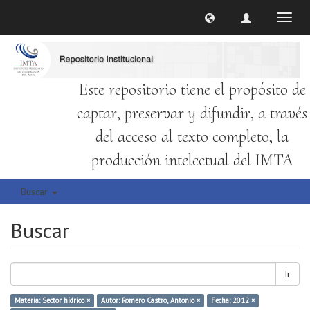
Cambi
naveg
Este repositorio tiene el propósito de
captar, preservar y difundir, a través
del acceso al texto completo, la
producción intelectual del IMTA
Buscar
Buscar
Ir
Materia: Sector hídrico ×
Autor: Romero Castro, Antonio ×
Fecha: 2012 ×