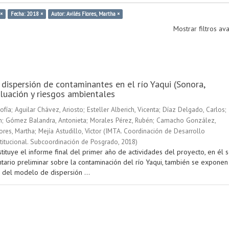
 ×
Fecha: 2018 ×
Autor: Avilés Flores, Martha ×
Mostrar filtros a
 dispersión de contaminantes en el río Yaqui (Sonora,
luación y riesgos ambientales
ofía
;
Aguilar Chávez, Ariosto
;
Esteller Alberich, Vicenta
;
Díaz Delgado, Carlos
;
n
;
Gómez Balandra, Antonieta
;
Morales Pérez, Rubén
;
Camacho González,
ores, Martha
;
Mejía Astudillo, Víctor
(
IMTA. Coordinación de Desarrollo
stitucional. Subcoordinación de Posgrado
,
2018
)
tituye el informe final del primer año de actividades del proyecto, en él 
ntario preliminar sobre la contaminación del río Yaqui, también se exponen
 del modelo de dispersión ...