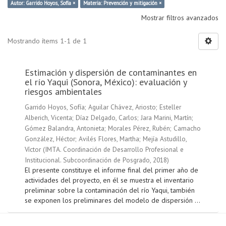
Autor: Garrido Hoyos, Sofía ×
Materia: Prevención y mitigación ×
Mostrar filtros avanzados
Mostrando ítems 1-1 de 1
Estimación y dispersión de contaminantes en
el río Yaqui (Sonora, México): evaluación y
riesgos ambientales
Garrido Hoyos, Sofía
;
Aguilar Chávez, Ariosto
;
Esteller
Alberich, Vicenta
;
Díaz Delgado, Carlos
;
Jara Marini, Martín
;
Gómez Balandra, Antonieta
;
Morales Pérez, Rubén
;
Camacho
González, Héctor
;
Avilés Flores, Martha
;
Mejía Astudillo,
Víctor
(
IMTA. Coordinación de Desarrollo Profesional e
Institucional. Subcoordinación de Posgrado
,
2018
)
El presente constituye el informe final del primer año de
actividades del proyecto, en él se muestra el inventario
preliminar sobre la contaminación del río Yaqui, también
se exponen los preliminares del modelo de dispersión ...