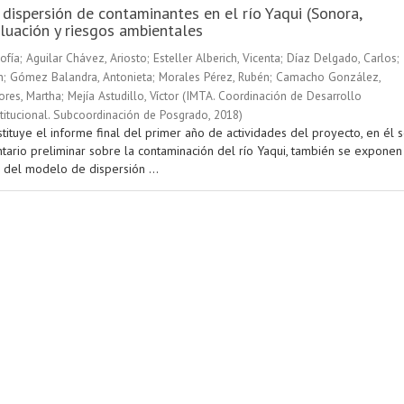
 dispersión de contaminantes en el río Yaqui (Sonora,
luación y riesgos ambientales
ofía
;
Aguilar Chávez, Ariosto
;
Esteller Alberich, Vicenta
;
Díaz Delgado, Carlos
;
n
;
Gómez Balandra, Antonieta
;
Morales Pérez, Rubén
;
Camacho González,
ores, Martha
;
Mejía Astudillo, Víctor
(
IMTA. Coordinación de Desarrollo
stitucional. Subcoordinación de Posgrado
,
2018
)
tituye el informe final del primer año de actividades del proyecto, en él 
ntario preliminar sobre la contaminación del río Yaqui, también se exponen
 del modelo de dispersión ...