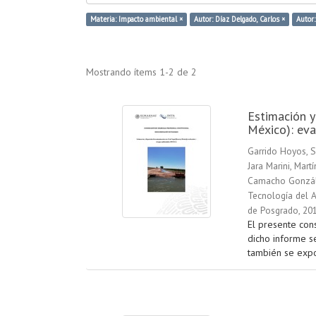
Materia: Impacto ambiental ×
Autor: Díaz Delgado, Carlos ×
Autor
Mostrando ítems 1-2 de 2
Estimación y
México): eva
Garrido Hoyos, S
Jara Marini, Martí
Camacho Gonzál
Tecnología del A
de Posgrado
,
20
El presente con
dicho informe se
también se expo