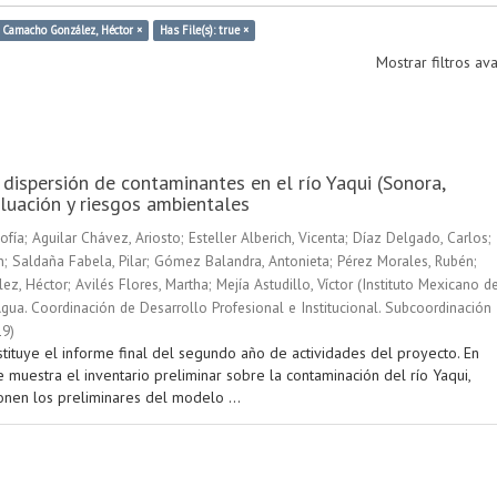
: Camacho González, Héctor ×
Has File(s): true ×
Mostrar filtros a
 dispersión de contaminantes en el río Yaqui (Sonora,
luación y riesgos ambientales
ofía
;
Aguilar Chávez, Ariosto
;
Esteller Alberich, Vicenta
;
Díaz Delgado, Carlos
;
n
;
Saldaña Fabela, Pilar
;
Gómez Balandra, Antonieta
;
Pérez Morales, Rubén
;
ez, Héctor
;
Avilés Flores, Martha
;
Mejía Astudillo, Víctor
(
Instituto Mexicano d
gua. Coordinación de Desarrollo Profesional e Institucional. Subcoordinación
19
)
stituye el informe final del segundo año de actividades del proyecto. En
 muestra el inventario preliminar sobre la contaminación del río Yaqui,
nen los preliminares del modelo ...