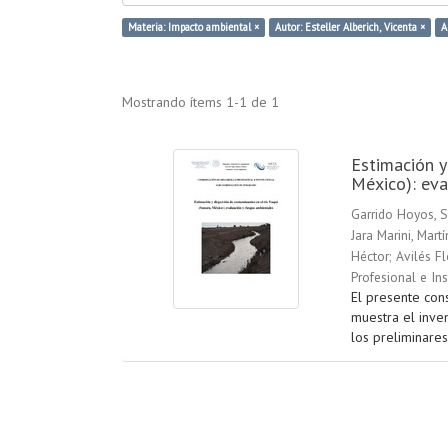
Materia: Impacto ambiental ×
Autor: Esteller Alberich, Vicenta ×
A
Mostrando ítems 1-1 de 1
Estimación y
México): eva
Garrido Hoyos, S
Jara Marini, Martí
Héctor
;
Avilés Fl
Profesional e In
El presente cons
muestra el inve
los preliminares