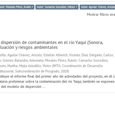
utor: Morales Pérez, Rubén ×
Autor: Camacho González, Héctor ×
Autor: Aguilar Chávez, Ariost
Mostrar filtros a
 dispersión de contaminantes en el río Yaqui (Sonora,
luación y riesgos ambientales
ofía
;
Aguilar Chávez, Ariosto
;
Esteller Alberich, Vicenta
;
Díaz Delgado, Carlos
;
n
;
Gómez Balandra, Antonieta
;
Morales Pérez, Rubén
;
Camacho González,
ores, Martha
;
Mejía Astudillo, Víctor
(
IMTA. Coordinación de Desarrollo
stitucional. Subcoordinación de Posgrado
,
2018
)
tituye el informe final del primer año de actividades del proyecto, en él 
ntario preliminar sobre la contaminación del río Yaqui, también se exponen
 del modelo de dispersión ...