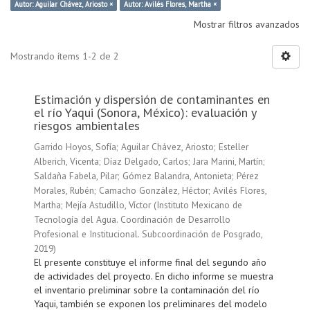
Autor: Aguilar Chávez, Ariosto ×
Autor: Avilés Flores, Martha ×
Mostrar filtros avanzados
Mostrando ítems 1-2 de 2
Estimación y dispersión de contaminantes en
el río Yaqui (Sonora, México): evaluación y
riesgos ambientales
Garrido Hoyos, Sofía
;
Aguilar Chávez, Ariosto
;
Esteller
Alberich, Vicenta
;
Díaz Delgado, Carlos
;
Jara Marini, Martín
;
Saldaña Fabela, Pilar
;
Gómez Balandra, Antonieta
;
Pérez
Morales, Rubén
;
Camacho González, Héctor
;
Avilés Flores,
Martha
;
Mejía Astudillo, Víctor
(
Instituto Mexicano de
Tecnología del Agua. Coordinación de Desarrollo
Profesional e Institucional. Subcoordinación de Posgrado
,
2019
)
El presente constituye el informe final del segundo año
de actividades del proyecto. En dicho informe se muestra
el inventario preliminar sobre la contaminación del río
Yaqui, también se exponen los preliminares del modelo