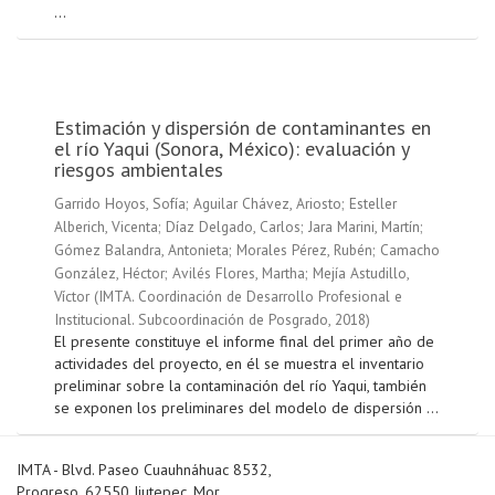
...
Estimación y dispersión de contaminantes en
el río Yaqui (Sonora, México): evaluación y
riesgos ambientales
Garrido Hoyos, Sofía
;
Aguilar Chávez, Ariosto
;
Esteller
Alberich, Vicenta
;
Díaz Delgado, Carlos
;
Jara Marini, Martín
;
Gómez Balandra, Antonieta
;
Morales Pérez, Rubén
;
Camacho
González, Héctor
;
Avilés Flores, Martha
;
Mejía Astudillo,
Víctor
(
IMTA. Coordinación de Desarrollo Profesional e
Institucional. Subcoordinación de Posgrado
,
2018
)
El presente constituye el informe final del primer año de
actividades del proyecto, en él se muestra el inventario
preliminar sobre la contaminación del río Yaqui, también
se exponen los preliminares del modelo de dispersión ...
IMTA - Blvd. Paseo Cuauhnáhuac 8532,
Progreso, 62550 Jiutepec, Mor.