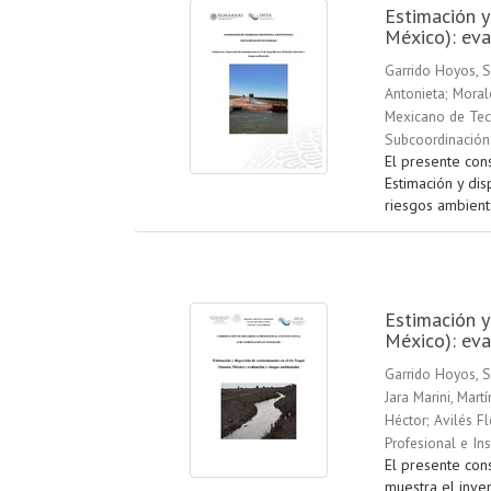
Estimación y
México): eva
Garrido Hoyos, S
Antonieta
;
Moral
Mexicano de Tecn
Subcoordinación
El presente con
Estimación y dis
riesgos ambienta
Estimación y
México): eva
Garrido Hoyos, S
Jara Marini, Martí
Héctor
;
Avilés Fl
Profesional e In
El presente cons
muestra el inve