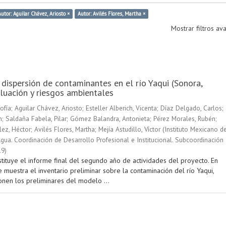
Autor: Aguilar Chávez, Ariosto ×
Autor: Avilés Flores, Martha ×
Mostrar filtros a
 dispersión de contaminantes en el río Yaqui (Sonora,
luación y riesgos ambientales
ofía
;
Aguilar Chávez, Ariosto
;
Esteller Alberich, Vicenta
;
Díaz Delgado, Carlos
;
n
;
Saldaña Fabela, Pilar
;
Gómez Balandra, Antonieta
;
Pérez Morales, Rubén
;
ez, Héctor
;
Avilés Flores, Martha
;
Mejía Astudillo, Víctor
(
Instituto Mexicano d
gua. Coordinación de Desarrollo Profesional e Institucional. Subcoordinación
19
)
stituye el informe final del segundo año de actividades del proyecto. En
 muestra el inventario preliminar sobre la contaminación del río Yaqui,
nen los preliminares del modelo ...