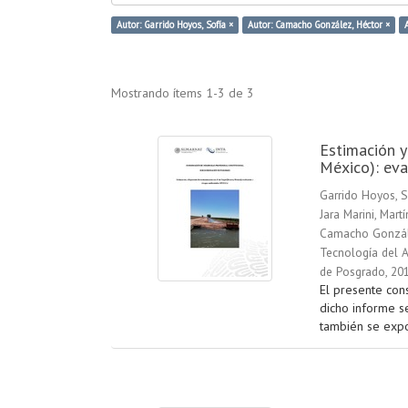
Autor: Garrido Hoyos, Sofía ×
Autor: Camacho González, Héctor ×
Mostrando ítems 1-3 de 3
Estimación y
México): eva
Garrido Hoyos, S
Jara Marini, Martí
Camacho Gonzál
Tecnología del A
de Posgrado
,
20
El presente con
dicho informe se
también se expo