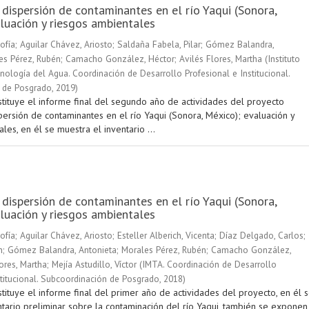
 dispersión de contaminantes en el río Yaqui (Sonora,
luación y riesgos ambientales
ofía
;
Aguilar Chávez, Ariosto
;
Saldaña Fabela, Pilar
;
Gómez Balandra,
es Pérez, Rubén
;
Camacho González, Héctor
;
Avilés Flores, Martha
(
Instituto
ología del Agua. Coordinación de Desarrollo Profesional e Institucional.
 de Posgrado
,
2019
)
stituye el informe final del segundo año de actividades del proyecto
persión de contaminantes en el río Yaqui (Sonora, México); evaluación y
les, en él se muestra el inventario ...
 dispersión de contaminantes en el río Yaqui (Sonora,
luación y riesgos ambientales
ofía
;
Aguilar Chávez, Ariosto
;
Esteller Alberich, Vicenta
;
Díaz Delgado, Carlos
;
n
;
Gómez Balandra, Antonieta
;
Morales Pérez, Rubén
;
Camacho González,
ores, Martha
;
Mejía Astudillo, Víctor
(
IMTA. Coordinación de Desarrollo
stitucional. Subcoordinación de Posgrado
,
2018
)
tituye el informe final del primer año de actividades del proyecto, en él 
ntario preliminar sobre la contaminación del río Yaqui, también se exponen