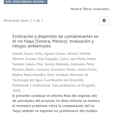
Autor: Gómez Balandra, Antonieta ×
Mostrar filtros avanzados
Mostrando ítems 1-2 de 2
Estimación y dispersión de contaminantes en
el río Yaqui (Sonora, México): evaluación y
riesgos ambientales
Garrido Hoyos, Sofía
;
Aguilar Chávez, Ariosto
;
Esteller
Alberich, Vicenta
;
Díaz Delgado, Carlos
;
Jara Marini, Martín
;
Saldaña Fabela, Pilar
;
Gómez Balandra, Antonieta
;
Pérez
Morales, Rubén
;
Camacho González, Héctor
;
Avilés Flores,
Martha
;
Mejía Astudillo, Víctor
(
Instituto Mexicano de
Tecnología del Agua. Coordinación de Desarrollo
Profesional e Institucional. Subcoordinación de Posgrado
,
2019
)
El presente constituye el informe final del segundo año
de actividades del proyecto. En dicho informe se muestra
el inventario preliminar sobre la contaminación del río
Yaqui, también se exponen los preliminares del modelo