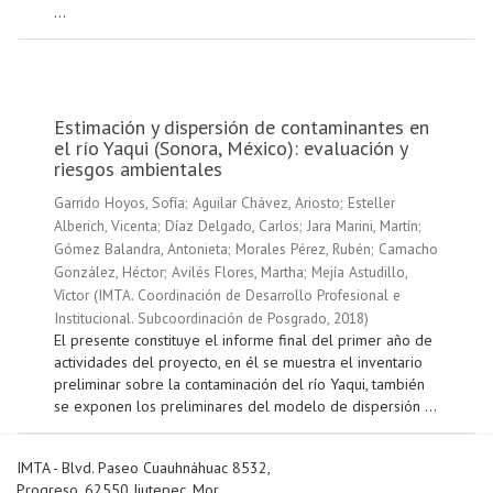
...
Estimación y dispersión de contaminantes en
el río Yaqui (Sonora, México): evaluación y
riesgos ambientales
Garrido Hoyos, Sofía
;
Aguilar Chávez, Ariosto
;
Esteller
Alberich, Vicenta
;
Díaz Delgado, Carlos
;
Jara Marini, Martín
;
Gómez Balandra, Antonieta
;
Morales Pérez, Rubén
;
Camacho
González, Héctor
;
Avilés Flores, Martha
;
Mejía Astudillo,
Víctor
(
IMTA. Coordinación de Desarrollo Profesional e
Institucional. Subcoordinación de Posgrado
,
2018
)
El presente constituye el informe final del primer año de
actividades del proyecto, en él se muestra el inventario
preliminar sobre la contaminación del río Yaqui, también
se exponen los preliminares del modelo de dispersión ...
IMTA - Blvd. Paseo Cuauhnáhuac 8532,
Progreso, 62550 Jiutepec, Mor.