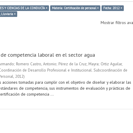
ES Y CIENCIAS DE LA CONDUCTA ×
Materia: Certificación de personal ×
Fecha: 2012 ×
, Lluviaria ×
Mostrar filtros a
n de competencia laboral en el sector agua
 Armando
;
Romero Castro, Antonio
;
Pérez de la Cruz, Mayra
;
Ortiz Aguilar,
Coordinación de Desarrollo Profesional e Institucional. Subcoordinación de
Personal
,
2012
)
s acciones tomadas para cumplir con el objetivo de diseñar y elaborar las
stándares de competencia, sus instrumentos de evaluación y prácticas de
ertificación de competencia ...