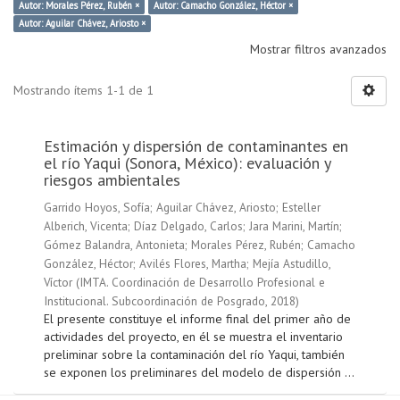
Autor: Morales Pérez, Rubén ×
Autor: Camacho González, Héctor ×
Autor: Aguilar Chávez, Ariosto ×
Mostrar filtros avanzados
Mostrando ítems 1-1 de 1
Estimación y dispersión de contaminantes en
el río Yaqui (Sonora, México): evaluación y
riesgos ambientales
Garrido Hoyos, Sofía
;
Aguilar Chávez, Ariosto
;
Esteller
Alberich, Vicenta
;
Díaz Delgado, Carlos
;
Jara Marini, Martín
;
Gómez Balandra, Antonieta
;
Morales Pérez, Rubén
;
Camacho
González, Héctor
;
Avilés Flores, Martha
;
Mejía Astudillo,
Víctor
(
IMTA. Coordinación de Desarrollo Profesional e
Institucional. Subcoordinación de Posgrado
,
2018
)
El presente constituye el informe final del primer año de
actividades del proyecto, en él se muestra el inventario
preliminar sobre la contaminación del río Yaqui, también
se exponen los preliminares del modelo de dispersión ...