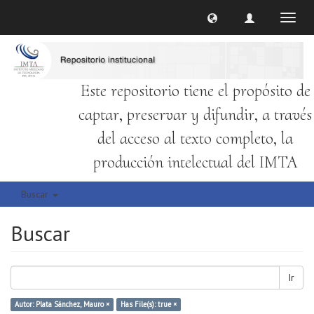
Cambi
naveg
Este repositorio tiene el propósito de
captar, preservar y difundir, a través
del acceso al texto completo, la
producción intelectual del IMTA
Buscar
Buscar
Ir
Autor: Plata Sánchez, Mauro ×
Has File(s): true ×