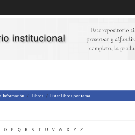
Este repositorio ti
preservar y difundir,
completo, la produ
 e Información
Libros
Listar Libros por tema
O
P
Q
R
S
T
U
V
W
X
Y
Z