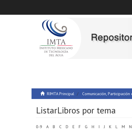
RIMTA Principal
Comunicación, Participación
ListarLibros por tema
0-9
A
B
C
D
E
F
G
H
I
J
K
L
M
N