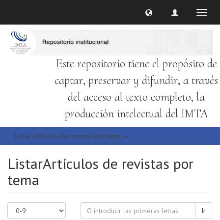
Cambi
naveg
Este repositorio tiene el propósito de
captar, preservar y difundir, a través
del acceso al texto completo, la
producción intelectual del IMTA
Listar Artículos de revistas por tema
ListarArtículos de revistas por
tema
Ir