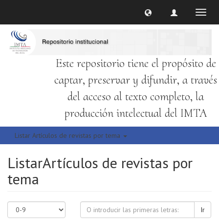
Cambi
naveg
Este repositorio tiene el propósito de
captar, preservar y difundir, a través
del acceso al texto completo, la
producción intelectual del IMTA
Listar Artículos de revistas por tema
ListarArtículos de revistas por
tema
Ir