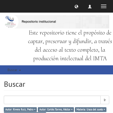
Cambi
naveg
Este repositorio tiene el propósito de
captar, preservar y difundir, a través
del acceso al texto completo, la
producción intelectual del IMTA
Buscar
Buscar
Ir
Autor: Rivera Ruiz, Pedro ×
Autor: Cortés Torres, Héctor ×
Materia: Usos del suelo ×