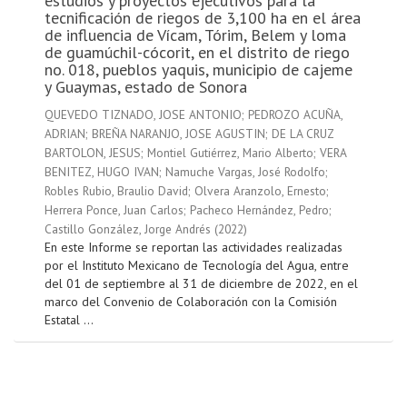
estudios y proyectos ejecutivos para la
tecnificación de riegos de 3,100 ha en el área
de influencia de Vícam, Tórim, Belem y loma
de guamúchil-cócorit, en el distrito de riego
no. 018, pueblos yaquis, municipio de cajeme
y Guaymas, estado de Sonora
QUEVEDO TIZNADO, JOSE ANTONIO
;
PEDROZO ACUÑA,
ADRIAN
;
BREÑA NARANJO, JOSE AGUSTIN
;
DE LA CRUZ
BARTOLON, JESUS
;
Montiel Gutiérrez, Mario Alberto
;
VERA
BENITEZ, HUGO IVAN
;
Namuche Vargas, José Rodolfo
;
Robles Rubio, Braulio David
;
Olvera Aranzolo, Ernesto
;
Herrera Ponce, Juan Carlos
;
Pacheco Hernández, Pedro
;
Castillo González, Jorge Andrés
(
2022
)
En este Informe se reportan las actividades realizadas
por el Instituto Mexicano de Tecnología del Agua, entre
del 01 de septiembre al 31 de diciembre de 2022, en el
marco del Convenio de Colaboración con la Comisión
Estatal ...