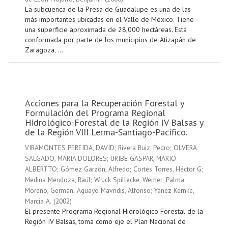
La subcuenca de la Presa de Guadalupe es una de las
más importantes ubicadas en el Valle de México. Tiene
una superficie aproximada de 28,000 hectáreas. Está
conformada por parte de los municipios de Atizapán de
Zaragoza, ...
Acciones para la Recuperación Forestal y
Formulación del Programa Regional
Hidrológico-Forestal de la Región IV Balsas y
de la Región VIII Lerma-Santiago-Pacífico.
VIRAMONTES PEREIDA, DAVID
;
Rivera Ruiz, Pedro
;
OLVERA
SALGADO, MARIA DOLORES
;
URIBE GASPAR, MARIO
ALBERTTO
;
Gómez Garzón, Alfredo
;
Cortés Torres, Héctor G
;
Medina Mendoza, Raúl
;
Wruck Spillecke, Werner
;
Palma
Moreno, Germán
;
Aguayo Mavridis, Alfonso
;
Yánez Kernke,
Marcia A.
(
2002
)
El presente Programa Regional Hidrológico Forestal de la
Región IV Balsas, toma como eje el Plan Nacional de