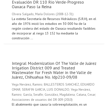
Evaluación DR 110 Río Verde-Progreso
Oaxaca Paso la Reina
Olvera Salgado, María Dolores
(
2008-12-31
)
La extinta Secretaría de Recursos Hidráulicos (S.R.H), en el
año de 1976 inició los estudios en 30 000 ha de la
región costera del estado de Oaxaca resultando factibles
de incorporar al riego 13 152 ha mediante la
construcción ...
Integral Modernization Of The Valle de Juárez
Irrigation District 009 and Treated
Wastewater for Fresh Water in the Valle de
Juárez, Chihuahua No. Idp210-09/08
Vega Nevárez, Ramiro
;
BALLESTEROS SANCHEZ, EDUARDO
OMAR
;
SERAFIN GARCIA, LUIS DONALDO
;
Vega Nevárez,
Ramiro
;
García, Serafín
;
González, Magdalena
;
Catana, Cesar
;
Asociaciones de usuarios del DR 009
(
2010
)
El abatimiento que causa la sobreexplotación, es un