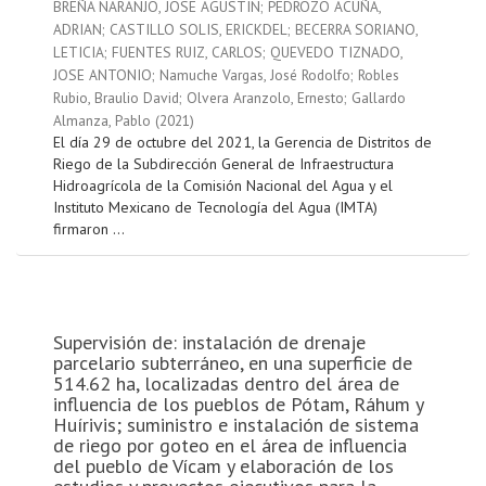
BREÑA NARANJO, JOSE AGUSTIN
;
PEDROZO ACUÑA,
ADRIAN
;
CASTILLO SOLIS, ERICKDEL
;
BECERRA SORIANO,
LETICIA
;
FUENTES RUIZ, CARLOS
;
QUEVEDO TIZNADO,
JOSE ANTONIO
;
Namuche Vargas, José Rodolfo
;
Robles
Rubio, Braulio David
;
Olvera Aranzolo, Ernesto
;
Gallardo
Almanza, Pablo
(
2021
)
El día 29 de octubre del 2021, la Gerencia de Distritos de
Riego de la Subdirección General de Infraestructura
Hidroagrícola de la Comisión Nacional del Agua y el
Instituto Mexicano de Tecnología del Agua (IMTA)
firmaron ...
Supervisión de: instalación de drenaje
parcelario subterráneo, en una superficie de
514.62 ha, localizadas dentro del área de
influencia de los pueblos de Pótam, Ráhum y
Huírivis; suministro e instalación de sistema
de riego por goteo en el área de influencia
del pueblo de Vícam y elaboración de los