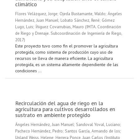
climático
Flores Velázquez, Jorge
;
Ojeda Bustamante, Waldo
;
Ángeles
Hernández, Juan Manuel
;
Lobato Sánchez, René
;
Gómez
Lugo, Luis
;
Íñiguez Covarrubias, Mauro
(
IMTA. Coordinación
de Riego y Drenaje. Subcoordinación de Ingeniería de Riego
,
2017
)
Este proyecto tuvo como fin el promover la agricultura
protegida, como sistema de producción cuyo uso de
recursos se lleva de manera eficiente. La agricultura
protegida, es un sistema altamente dependiente de las
condiciones ...
Recirculación del agua de riego en la
agricultura para cultivos desarrollados en
sustrato en ambiente protegido
Ángeles Hernández, Juan Manuel
;
Sandoval Yoval, Luciano
;
Pacheco Hernández, Pedro
;
Santos García, Armando de los
;
Unland Weiss, Helene
;
Herrera Ponce, Juan Carlos
(
Instituto