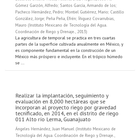
Gómez Garzón, Alfredo
;
Santos García, Armando de los
;
Pacheco Hernández, Pedro
;
Montiel Gutiérrez, Mario
;
Castillo
González, Jorge
;
Peña Peña, Efrén
;
Íñiguez Covarrubias,
Mauro
(
Instituto Mexicano de Tecnología del Agua.
Coordinación de Riego y Drenaje.
,
2013
)
La agricultura de temporal se practica en tres cuartas
partes de la superficie cultivada anualmente en México, y
es componente fundamental en la construcción de un
México más próspero e incluyente. En el trópico húmedo
se ...
Realizar la implantación, seguimiento y
evaluación en 8,000 hectáreas que se
incorporan al proyecto riego por gravedad
tecnificado, en 2014, en el distrito de riego
011 Alto río Lerma, Guanajuato
Ángeles Hernández, Juan Manuel
(
Instituto Mexicano de
Tecnología del Agua. Coordinación de Riego y Drenaje.
,