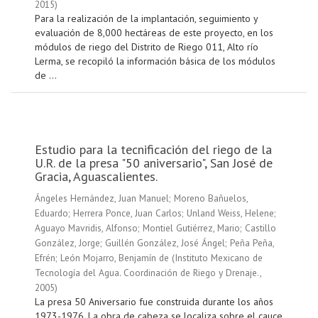
2015
)
Para la realización de la implantación, seguimiento y
evaluación de 8,000 hectáreas de este proyecto, en los
módulos de riego del Distrito de Riego 011, Alto río
Lerma, se recopiló la información básica de los módulos
de ...
Estudio para la tecnificación del riego de la
U.R. de la presa "50 aniversario", San José de
Gracia, Aguascalientes.
Ángeles Hernández, Juan Manuel
;
Moreno Bañuelos,
Eduardo
;
Herrera Ponce, Juan Carlos
;
Unland Weiss, Helene
;
Aguayo Mavridis, Alfonso
;
Montiel Gutiérrez, Mario
;
Castillo
González, Jorge
;
Guillén González, José Ángel
;
Peña Peña,
Efrén
;
León Mojarro, Benjamín de
(
Instituto Mexicano de
Tecnología del Agua. Coordinación de Riego y Drenaje.
,
2005
)
La presa 50 Aniversario fue construida durante los años
1973-1976. La obra de cabeza se localiza sobre el cauce