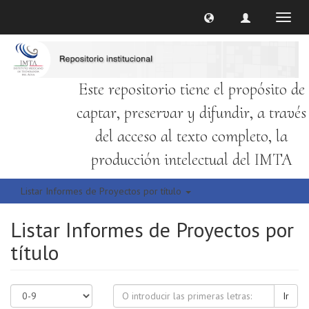
Cambi
naveg
Este repositorio tiene el propósito de
captar, preservar y difundir, a través
del acceso al texto completo, la
producción intelectual del IMTA
Listar Informes de Proyectos por título
Listar Informes de Proyectos por
título
Ir